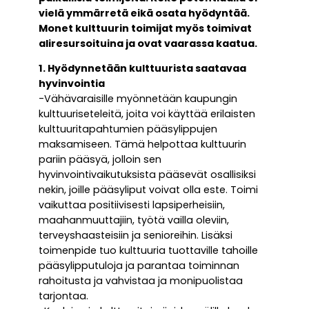
vielä ymmärretä eikä osata hyödyntää.
Monet kulttuurin toimijat myös toimivat
aliresursoituina ja ovat vaarassa kaatua.
1. Hyödynnetään kulttuurista saatavaa
hyvinvointia
-Vähävaraisille myönnetään kaupungin
kulttuuriseteleitä, joita voi käyttää erilaisten
kulttuuritapahtumien pääsylippujen
maksamiseen. Tämä helpottaa kulttuurin
pariin pääsyä, jolloin sen
hyvinvointivaikutuksista pääsevät osallisiksi
nekin, joille pääsyliput voivat olla este. Toimi
vaikuttaa positiivisesti lapsiperheisiin,
maahanmuuttajiin, työtä vailla oleviin,
terveyshaasteisiin ja senioreihin. Lisäksi
toimenpide tuo kulttuuria tuottaville tahoille
pääsylipputuloja ja parantaa toiminnan
rahoitusta ja vahvistaa ja monipuolistaa
tarjontaa.