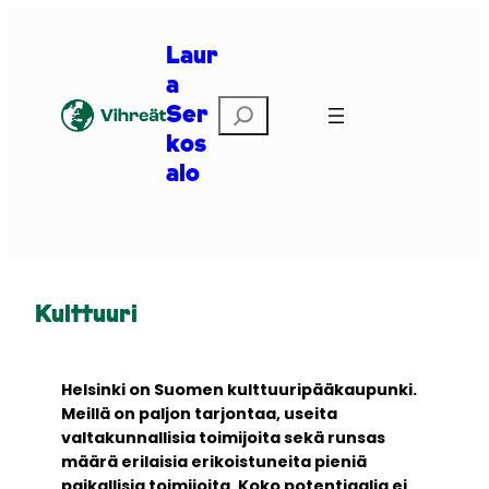
Siirry
sisältöön
Laur
a
E
Ser
t
kos
s
alo
i
Kulttuuri
Helsinki on Suomen kulttuuripääkaupunki.
Meillä on paljon tarjontaa, useita
valtakunnallisia toimijoita sekä runsas
määrä erilaisia erikoistuneita pieniä
paikallisia toimijoita. Koko potentiaalia ei