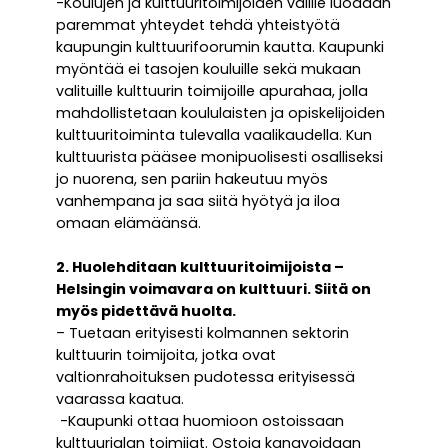
-Koulujen ja kulttuuritoimijoiden välille luodaan
paremmat yhteydet tehdä yhteistyötä
kaupungin kulttuurifoorumin kautta. Kaupunki
myöntää ei tasojen kouluille sekä mukaan
valituille kulttuurin toimijoille apurahaa, jolla
mahdollistetaan koululaisten ja opiskelijoiden
kulttuuritoiminta tulevalla vaalikaudella. Kun
kulttuurista pääsee monipuolisesti osalliseksi
jo nuorena, sen pariin hakeutuu myös
vanhempana ja saa siitä hyötyä ja iloa
omaan elämäänsä.
2. Huolehditaan kulttuuritoimijoista –
Helsingin voimavara on kulttuuri. Siitä on
myös pidettävä huolta.
– Tuetaan erityisesti kolmannen sektorin
kulttuurin toimijoita, jotka ovat
valtionrahoituksen pudotessa erityisessä
vaarassa kaatua.
-Kaupunki ottaa huomioon ostoissaan
kulttuurialan toimijat. Ostoja kanavoidaan