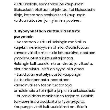
kulttuurialalle, esimerkiksi jos kaupungin
tilaisuuksiin etsitään ohjelmaa, tai tilaisuuksille
tiloja, katsotaan ensisijaisesti kaupungin
kulttuurilaitosten ja -ryhmien puoleen.
3. Hyödynnetään kulttuuria entistä
paremmin
– Nostetaan kulttuuri Helsingin matkailun
kärjeksi merellisyyden ohella. Osallistutaan
kansainvälisille messuille kaupunkina, nostaen
ympärivuotista kulttuuritarjontaa.
Helsingin kulttuurielämä on vireää ja vilkasta,
ainutlaatuista- siitä on syytä olla ylpeä.
– Laaditaan esittelysivusto kaupungin
kulttuuritarjonnasta, nostetaan
kansainvälisen tason tuotantoja,
omaleimaisia toimijoita ja pieniä erikoisuuksia
– huomioidaan monikielinen tarjonta. Helsinki
tarvitsee lisää asukkaita ja työntekijöitä.
Kaupungin vireä kulttuurielämä on tärkeä